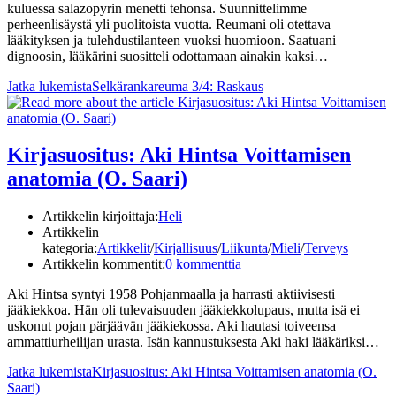
kuluessa salazopyrin menetti tehonsa. Suunnittelimme
perheenlisäystä yli puolitoista vuotta. Reumani oli otettava
lääkityksen ja tulehdustilanteen vuoksi huomioon. Saatuani
dignoosin, lääkärini suositteli odottamaan ainakin kaksi…
Jatka lukemista
Selkärankareuma 3/4: Raskaus
Kirjasuositus: Aki Hintsa Voittamisen
anatomia (O. Saari)
Artikkelin kirjoittaja:
Heli
Artikkelin
kategoria:
Artikkelit
/
Kirjallisuus
/
Liikunta
/
Mieli
/
Terveys
Artikkelin kommentit:
0 kommenttia
Aki Hintsa syntyi 1958 Pohjanmaalla ja harrasti aktiivisesti
jääkiekkoa. Hän oli tulevaisuuden jääkiekkolupaus, mutta isä ei
uskonut pojan pärjäävän jääkiekossa. Aki hautasi toiveensa
ammattiurheilijan urasta. Isän kannustuksesta Aki haki lääkäriksi…
Jatka lukemista
Kirjasuositus: Aki Hintsa Voittamisen anatomia (O.
Saari)