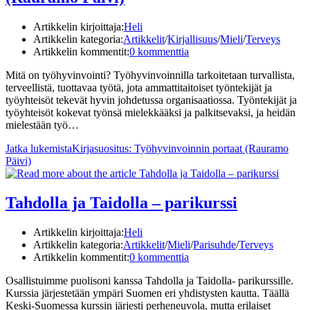
Artikkelin kirjoittaja:
Heli
Artikkelin kategoria:
Artikkelit
/
Kirjallisuus
/
Mieli
/
Terveys
Artikkelin kommentit:
0 kommenttia
Mitä on työhyvinvointi? Työhyvinvoinnilla tarkoitetaan turvallista,
terveellistä, tuottavaa työtä, jota ammattitaitoiset työntekijät ja
työyhteisöt tekevät hyvin johdetussa organisaatiossa. Työntekijät ja
työyhteisöt kokevat työnsä mielekkääksi ja palkitsevaksi, ja heidän
mielestään työ…
Jatka lukemista
Kirjasuositus: Työhyvinvoinnin portaat (Rauramo
Päivi)
Tahdolla ja Taidolla – parikurssi
Artikkelin kirjoittaja:
Heli
Artikkelin kategoria:
Artikkelit
/
Mieli
/
Parisuhde
/
Terveys
Artikkelin kommentit:
0 kommenttia
Osallistuimme puolisoni kanssa Tahdolla ja Taidolla- parikurssille.
Kurssia järjestetään ympäri Suomen eri yhdistysten kautta. Täällä
Keski-Suomessa kurssin järjesti perheneuvola, mutta erilaiset