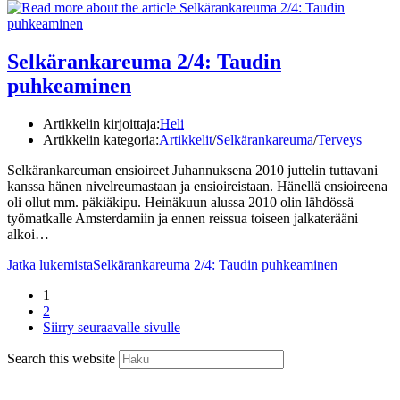
Selkärankareuma 2/4: Taudin
puhkeaminen
Artikkelin kirjoittaja:
Heli
Artikkelin kategoria:
Artikkelit
/
Selkärankareuma
/
Terveys
Selkärankareuman ensioireet Juhannuksena 2010 juttelin tuttavani
kanssa hänen nivelreumastaan ja ensioireistaan. Hänellä ensioireena
oli ollut mm. päkiäkipu. Heinäkuun alussa 2010 olin lähdössä
työmatkalle Amsterdamiin ja ennen reissua toiseen jalkaterääni
alkoi…
Jatka lukemista
Selkärankareuma 2/4: Taudin puhkeaminen
1
2
Siirry seuraavalle sivulle
Search this website