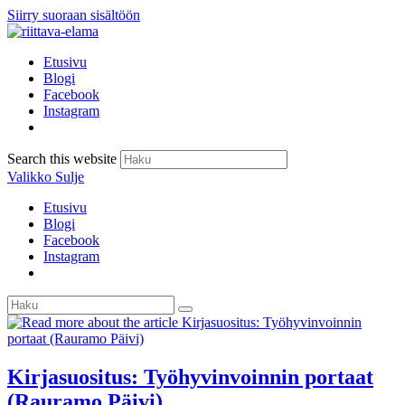
Siirry suoraan sisältöön
Etusivu
Blogi
Facebook
Instagram
Search this website
Valikko
Sulje
Etusivu
Blogi
Facebook
Instagram
Kirjasuositus: Työhyvinvoinnin portaat
(Rauramo Päivi)