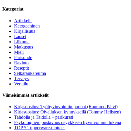
Kategoriat
Artikkelit
Ketogeeninen
Kirjallisuus
Lapset
Liikunta
Matkustus
Mieli
Parisuhde
Ravinto
Reseptit
Selkärankareuma
Terveys
Vertailu
Viimeisimmät artikkelit
Kirjasuositus: Työhyvinvoinnin portaat (Rauramo Päivi)
Kirjasuositus: Oivalluksen kynnyksellä (Tommy Hellsten)
Tahdolla ja Taidolla – parikurssi
Psykologinen joustavuus psyykkisen hyvinvoinnin tukena
TOP 5 Tupperware-tuotteet