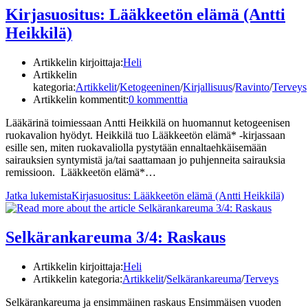
Kirjasuositus: Lääkkeetön elämä (Antti
Heikkilä)
Artikkelin kirjoittaja:
Heli
Artikkelin
kategoria:
Artikkelit
/
Ketogeeninen
/
Kirjallisuus
/
Ravinto
/
Terveys
Artikkelin kommentit:
0 kommenttia
Lääkärinä toimiessaan Antti Heikkilä on huomannut ketogeenisen
ruokavalion hyödyt. Heikkilä tuo Lääkkeetön elämä* -kirjassaan
esille sen, miten ruokavaliolla pystytään ennaltaehkäisemään
sairauksien syntymistä ja/tai saattamaan jo puhjenneita sairauksia
remissioon. Lääkkeetön elämä*…
Jatka lukemista
Kirjasuositus: Lääkkeetön elämä (Antti Heikkilä)
Selkärankareuma 3/4: Raskaus
Artikkelin kirjoittaja:
Heli
Artikkelin kategoria:
Artikkelit
/
Selkärankareuma
/
Terveys
Selkärankareuma ja ensimmäinen raskaus Ensimmäisen vuoden