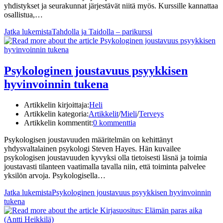
yhdistykset ja seurakunnat järjestävät niitä myös. Kurssille kannattaa
osallistua,…
Jatka lukemista
Tahdolla ja Taidolla – parikurssi
Psykologinen joustavuus psyykkisen
hyvinvoinnin tukena
Artikkelin kirjoittaja:
Heli
Artikkelin kategoria:
Artikkelit
/
Mieli
/
Terveys
Artikkelin kommentit:
0 kommenttia
Psykologisen joustavuuden määritelmän on kehittänyt
yhdysvaltalainen psykologi Steven Hayes. Hän kuvailee
psykologisen joustavuuden kyvyksi olla tietoisesti läsnä ja toimia
joustavasti tilanteen vaatimalla tavalla niin, että toiminta palvelee
yksilön arvoja. Psykologisella…
Jatka lukemista
Psykologinen joustavuus psyykkisen hyvinvoinnin
tukena