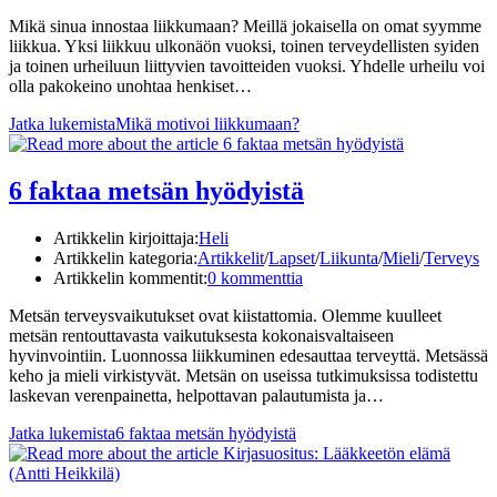
Mikä sinua innostaa liikkumaan? Meillä jokaisella on omat syymme
liikkua. Yksi liikkuu ulkonäön vuoksi, toinen terveydellisten syiden
ja toinen urheiluun liittyvien tavoitteiden vuoksi. Yhdelle urheilu voi
olla pakokeino unohtaa henkiset…
Jatka lukemista
Mikä motivoi liikkumaan?
6 faktaa metsän hyödyistä
Artikkelin kirjoittaja:
Heli
Artikkelin kategoria:
Artikkelit
/
Lapset
/
Liikunta
/
Mieli
/
Terveys
Artikkelin kommentit:
0 kommenttia
Metsän terveysvaikutukset ovat kiistattomia. Olemme kuulleet
metsän rentouttavasta vaikutuksesta kokonaisvaltaiseen
hyvinvointiin. Luonnossa liikkuminen edesauttaa terveyttä. Metsässä
keho ja mieli virkistyvät. Metsän on useissa tutkimuksissa todistettu
laskevan verenpainetta, helpottavan palautumista ja…
Jatka lukemista
6 faktaa metsän hyödyistä