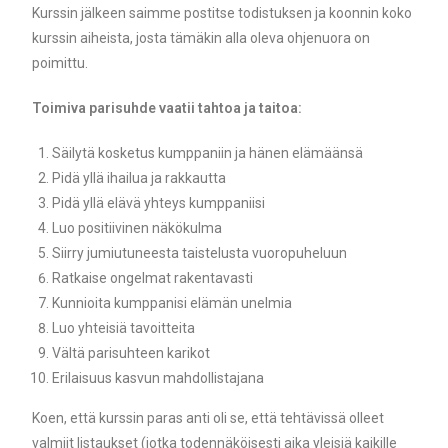
Kurssin jälkeen saimme postitse todistuksen ja koonnin koko
kurssin aiheista, josta tämäkin alla oleva ohjenuora on
poimittu.
Toimiva parisuhde vaatii tahtoa ja taitoa:
Säilytä kosketus kumppaniin ja hänen elämäänsä
Pidä yllä ihailua ja rakkautta
Pidä yllä elävä yhteys kumppaniisi
Luo positiivinen näkökulma
Siirry jumiutuneesta taistelusta vuoropuheluun
Ratkaise ongelmat rakentavasti
Kunnioita kumppanisi elämän unelmia
Luo yhteisiä tavoitteita
Vältä parisuhteen karikot
Erilaisuus kasvun mahdollistajana
Koen, että kurssin paras anti oli se, että tehtävissä olleet
valmiit listaukset (jotka todennäköisesti aika yleisiä kaikille