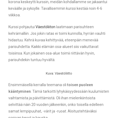
korona keskeytti kurssin, meidän kohdallamme se jakaantui
keväälle ja syksylle. Tavallisemmin kurssi kestää noin 4-6
viikkoa.
Kurssi pohjautui
Väestöliiton
laatimaan parisuhteen
kehrämalliin. Jos jokin ratas ei toimi kunnolla, hyrrän vauhti
hidastuu. Kehrä kuvaa kehittyvää, eteenpäin menevää
parisuhdetta. Kaikki elämän osa-alueet siis vaikuttavat
toisiinsa. Kun jokainen osa-alue toimii riittävän hyvin,
parisuhdekin tuntuu hyvältä.
Kuva: Väestöliitto
Ensimmäisellä kerralla teemana oli
toisen puoleen
kääntyminen
. Tämä tarkoitti lyhykäisyydessään kuulumisten
vaihtamista ja päivittämistä. Oli ihan mielenkiintoista
selvittää näin 20 vuoden jälkeenkin, onko toisella edelleen
samat lempipuuhat, -värit ja -ruoat. Aloitustehtäväksi
sopivan kevyt ja hauska.