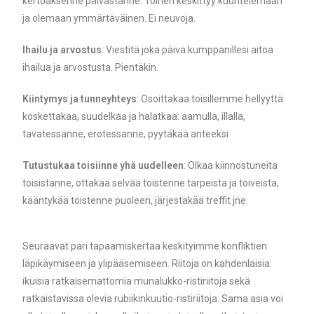
kertoaksenne päivästänne. Toinen keskittyy kuuntelemaan
ja olemaan ymmärtäväinen. Ei neuvoja.
Ihailu ja arvostus
: Viestitä joka päivä kumppanillesi aitoa
ihailua ja arvostusta. Pientäkin.
Kiintymys ja tunneyhteys
: Osoittakaa toisillemme hellyyttä:
koskettakaa, suudelkaa ja halatkaa: aamulla, illalla,
tavatessanne, erotessanne, pyytäkää anteeksi
Tutustukaa toisiinne yhä uudelleen
: Olkaa kiinnostuneita
toisistanne, ottakaa selvää toistenne tarpeista ja toiveista,
kääntykää toistenne puoleen, järjestäkää treffit jne.
Seuraavat pari tapaamiskertaa keskityimme konfliktien
läpikäymiseen ja ylipääsemiseen. Riitoja on kahdenlaisia:
ikuisia ratkaisemattomia munalukko-ristiriitoja sekä
ratkaistavissa olevia rubiikinkuutio-ristiriitoja. Sama asia voi