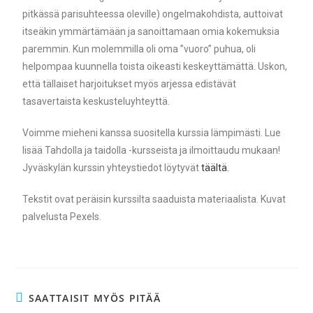
pitkässä parisuhteessa oleville) ongelmakohdista, auttoivat
itseäkin ymmärtämään ja sanoittamaan omia kokemuksia
paremmin. Kun molemmilla oli oma ”vuoro” puhua, oli
helpompaa kuunnella toista oikeasti keskeyttämättä. Uskon,
että tällaiset harjoitukset myös arjessa edistävät
tasavertaista keskusteluyhteyttä.
Voimme mieheni kanssa suositella kurssia lämpimästi. Lue
lisää Tahdolla ja taidolla -kursseista ja ilmoittaudu mukaan!
Jyväskylän kurssin yhteystiedot löytyvät
täältä.
Tekstit ovat peräisin kurssilta saaduista materiaalista. Kuvat
palvelusta Pexels.
SAATTAISIT MYÖS PITÄÄ