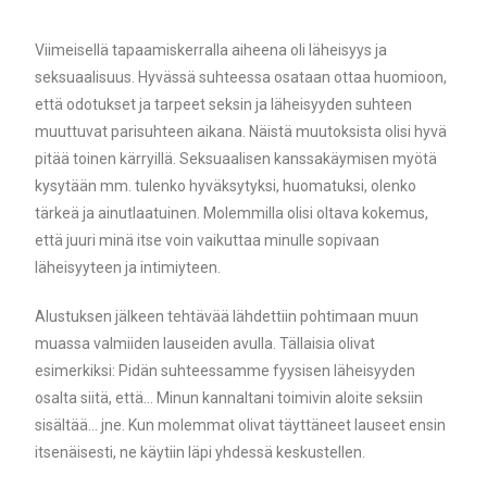
Viimeisellä tapaamiskerralla aiheena oli läheisyys ja
seksuaalisuus. Hyvässä suhteessa osataan ottaa huomioon,
että odotukset ja tarpeet seksin ja läheisyyden suhteen
muuttuvat parisuhteen aikana. Näistä muutoksista olisi hyvä
pitää toinen kärryillä. Seksuaalisen kanssakäymisen myötä
kysytään mm. tulenko hyväksytyksi, huomatuksi, olenko
tärkeä ja ainutlaatuinen. Molemmilla olisi oltava kokemus,
että juuri minä itse voin vaikuttaa minulle sopivaan
läheisyyteen ja intimiyteen.
Alustuksen jälkeen tehtävää lähdettiin pohtimaan muun
muassa valmiiden lauseiden avulla. Tällaisia olivat
esimerkiksi: Pidän suhteessamme fyysisen läheisyyden
osalta siitä, että… Minun kannaltani toimivin aloite seksiin
sisältää… jne. Kun molemmat olivat täyttäneet lauseet ensin
itsenäisesti, ne käytiin läpi yhdessä keskustellen.