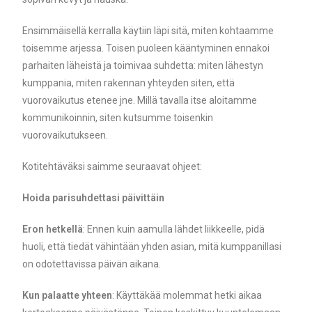
Ensimmäisellä kerralla käytiin läpi sitä, miten kohtaamme
toisemme arjessa. Toisen puoleen kääntyminen ennakoi
parhaiten läheistä ja toimivaa suhdetta: miten lähestyn
kumppania, miten rakennan yhteyden siten, että
vuorovaikutus etenee jne. Millä tavalla itse aloitamme
kommunikoinnin, siten kutsumme toisenkin
vuorovaikutukseen.
Kotitehtäväksi saimme seuraavat ohjeet:
Hoida parisuhdettasi päivittäin
Eron hetkellä
: Ennen kuin aamulla lähdet liikkeelle, pidä
huoli, että tiedät vähintään yhden asian, mitä kumppanillasi
on odotettavissa päivän aikana.
Kun palaatte yhteen
: Käyttäkää molemmat hetki aikaa