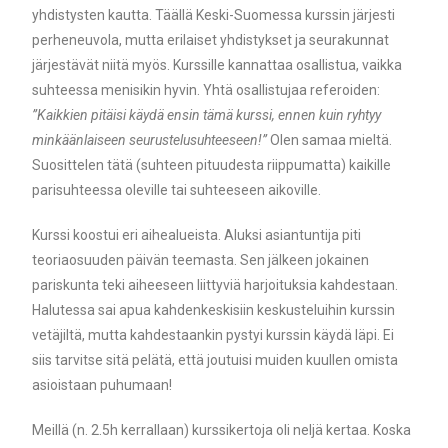
yhdistysten kautta. Täällä Keski-Suomessa kurssin järjesti
perheneuvola, mutta erilaiset yhdistykset ja seurakunnat
järjestävät niitä myös. Kurssille kannattaa osallistua, vaikka
suhteessa menisikin hyvin. Yhtä osallistujaa referoiden:
”Kaikkien pitäisi käydä ensin tämä kurssi, ennen kuin ryhtyy
minkäänlaiseen seurustelusuhteeseen!”
Olen samaa mieltä.
Suosittelen tätä (suhteen pituudesta riippumatta) kaikille
parisuhteessa oleville tai suhteeseen aikoville.
Kurssi koostui eri aihealueista. Aluksi asiantuntija piti
teoriaosuuden päivän teemasta. Sen jälkeen jokainen
pariskunta teki aiheeseen liittyviä harjoituksia kahdestaan.
Halutessa sai apua kahdenkeskisiin keskusteluihin kurssin
vetäjiltä, mutta kahdestaankin pystyi kurssin käydä läpi. Ei
siis tarvitse sitä pelätä, että joutuisi muiden kuullen omista
asioistaan puhumaan!
Meillä (n. 2.5h kerrallaan) kurssikertoja oli neljä kertaa. Koska