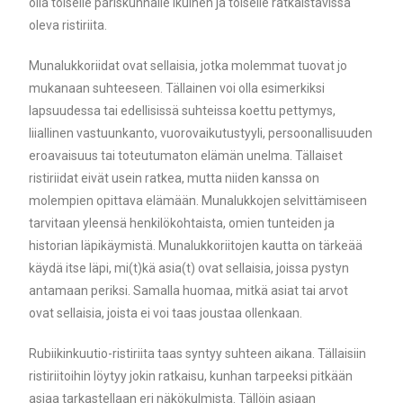
olla toiselle pariskunnalle ikuinen ja toiselle ratkaistavissa
oleva ristiriita.
Munalukkoriidat ovat sellaisia, jotka molemmat tuovat jo
mukanaan suhteeseen. Tällainen voi olla esimerkiksi
lapsuudessa tai edellisissä suhteissa koettu pettymys,
liiallinen vastuunkanto, vuorovaikutustyyli, persoonallisuuden
eroavaisuus tai toteutumaton elämän unelma. Tällaiset
ristiriidat eivät usein ratkea, mutta niiden kanssa on
molempien opittava elämään. Munalukkojen selvittämiseen
tarvitaan yleensä henkilökohtaista, omien tunteiden ja
historian läpikäymistä. Munalukkoriitojen kautta on tärkeää
käydä itse läpi, mi(t)kä asia(t) ovat sellaisia, joissa pystyn
antamaan periksi. Samalla huomaa, mitkä asiat tai arvot
ovat sellaisia, joista ei voi taas joustaa ollenkaan.
Rubiikinkuutio-ristiriita taas syntyy suhteen aikana. Tällaisiin
ristiriitoihin löytyy jokin ratkaisu, kunhan tarpeeksi pitkään
asiaa tarkastellaan eri näkökulmista. Tällöin asiaan