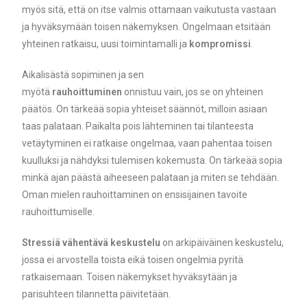
myös sitä, että on itse valmis ottamaan vaikutusta vastaan
ja hyväksymään toisen näkemyksen. Ongelmaan etsitään
yhteinen ratkaisu, uusi toimintamalli ja
kompromissi
.
Aikalisästä sopiminen ja sen
myötä
rauhoittuminen
onnistuu vain, jos se on yhteinen
päätös. On tärkeää sopia yhteiset säännöt, milloin asiaan
taas palataan. Paikalta pois lähteminen tai tilanteesta
vetäytyminen ei ratkaise ongelmaa, vaan pahentaa toisen
kuulluksi ja nähdyksi tulemisen kokemusta. On tärkeää sopia
minkä ajan päästä aiheeseen palataan ja miten se tehdään.
Oman mielen rauhoittaminen on ensisijainen tavoite
rauhoittumiselle.
Stressiä vähentävä keskustelu
on arkipäiväinen keskustelu,
jossa ei arvostella toista eikä toisen ongelmia pyritä
ratkaisemaan. Toisen näkemykset hyväksytään ja
parisuhteen tilannetta päivitetään.