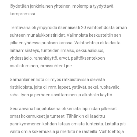
löydetään jonkinlainen yhteinen, molempia tyydyttävä
kompromissi.
Tehtävänä oli ympyröidä itsenäisesti 20 vaihtoehdosta oman
suhteen munalukkoristiriidat. Valinnoista keskusteltiin sen
jälkeen yhdessä puolison kanssa. Vaihtoehtoja oli laidasta
laitaan: siisteys, tunteiden ilmaisu, seksuaalisuus,
yhdessäolo, rahankäyttö, arvot, päätöksentekoon
osallistuminen, ihmissuhteet jne.
Samanlainen lista oli myös ratkaistavissa olevista
ristiriidoista, joita oli mm. lapset, ystävät, seksi, ruokavalio,
raha, työn ja perheen sovittaminen ja alkoholin käyttö.
Seuraavana harjoituksena oli kerrata läpi riidan jälkeiset
omat kokemukset ja tunteet. Tähänkin oli laadittu
parinkymmenen kohdan listaus omista tunteista. Listalta piti
valita omia kokemuksia ja merkitä ne rasteilla. Vaihtoehtoja