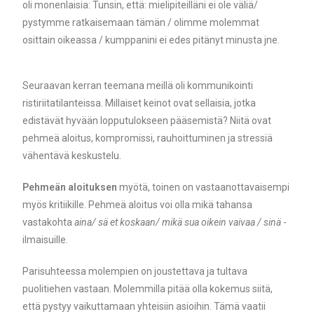
oli monenlaisia: Tunsin, että: mielipiteilläni ei ole väliä/
pystymme ratkaisemaan tämän / olimme molemmat
osittain oikeassa / kumppanini ei edes pitänyt minusta jne.
Seuraavan kerran teemana meillä oli kommunikointi
ristiriitatilanteissa. Millaiset keinot ovat sellaisia, jotka
edistävät hyvään lopputulokseen pääsemistä? Niitä ovat
pehmeä aloitus, kompromissi, rauhoittuminen ja stressiä
vähentävä keskustelu.
Pehmeän aloituksen
myötä, toinen on vastaanottavaisempi
myös kritiikille. Pehmeä aloitus voi olla mikä tahansa
vastakohta
aina/ sä et koskaan/ mikä sua oikein vaivaa / sinä
-
ilmaisuille.
Parisuhteessa molempien on joustettava ja tultava
puolitiehen vastaan. Molemmilla pitää olla kokemus siitä,
että pystyy vaikuttamaan yhteisiin asioihin. Tämä vaatii