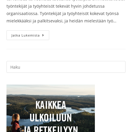
työntekijät ja työyhteisöt tekevät hyvin johdetussa
organisaatiossa. Työntekijät ja työyhteisöt kokevat työnsä
mielekkääksi ja palkitsevaksi, ja heidän mielestään työ…
Kirjasuositus:
Jatka Lukemista
Työhyvinvoinnin
Portaat
(Rauramo
Päivi)
Search
this
website