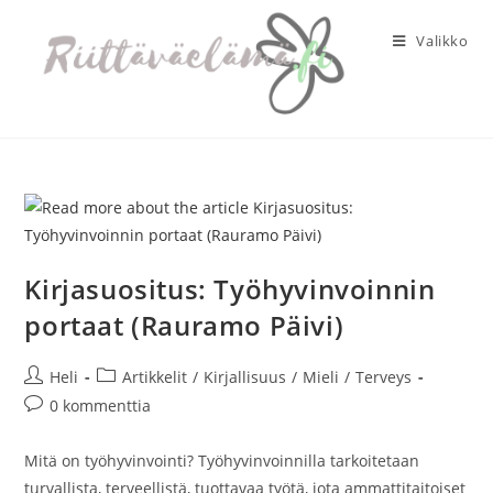
Siirry
suoraan
Valikko
sisältöön
Kirjasuositus: Työhyvinvoinnin
portaat (Rauramo Päivi)
Artikkelin
Artikkelin
Heli
Artikkelit
/
Kirjallisuus
/
Mieli
/
Terveys
kirjoittaja:
kategoria:
Artikkelin
0 kommenttia
kommentit:
Mitä on työhyvinvointi? Työhyvinvoinnilla tarkoitetaan
turvallista, terveellistä, tuottavaa työtä, jota ammattitaitoiset