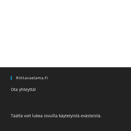
Riittavaelama.fi
Ota yhteyttä!
Täältä voit lukea sivuilla käytetyistä evästeistä.