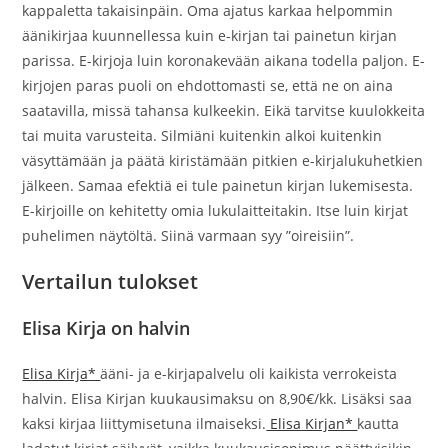
kappaletta takaisinpäin. Oma ajatus karkaa helpommin
äänikirjaa kuunnellessa kuin e-kirjan tai painetun kirjan
parissa. E-kirjoja luin koronakevään aikana todella paljon. E-
kirjojen paras puoli on ehdottomasti se, että ne on aina
saatavilla, missä tahansa kulkeekin. Eikä tarvitse kuulokkeita
tai muita varusteita. Silmiäni kuitenkin alkoi kuitenkin
väsyttämään ja päätä kiristämään pitkien e-kirjalukuhetkien
jälkeen. Samaa efektiä ei tule painetun kirjan lukemisesta.
E-kirjoille on kehitetty omia lukulaitteitakin. Itse luin kirjat
puhelimen näytöltä. Siinä varmaan syy ”oireisiin”.
Vertailun tulokset
Elisa Kirja on halvin
Elisa Kirja*
ääni- ja e-kirjapalvelu oli kaikista verrokeista
halvin. Elisa Kirjan kuukausimaksu on 8,90€/kk. Lisäksi saa
kaksi kirjaa liittymisetuna ilmaiseksi.
Elisa Kirjan*
kautta