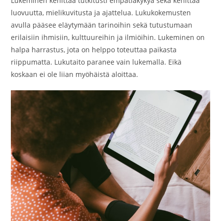
Lukeminen kehittää tutkitusti empatiakykyä sekä kehittää
luovuutta, mielikuvitusta ja ajattelua. Lukukokemusten
avulla pääsee eläytymään tarinoihin sekä tutustumaan
erilaisiin ihmisiin, kulttuureihin ja ilmiöihin. Lukeminen on
halpa harrastus, jota on helppo toteuttaa paikasta
riippumatta. Lukutaito paranee vain lukemalla. Eikä
koskaan ei ole liian myöhäistä aloittaa.