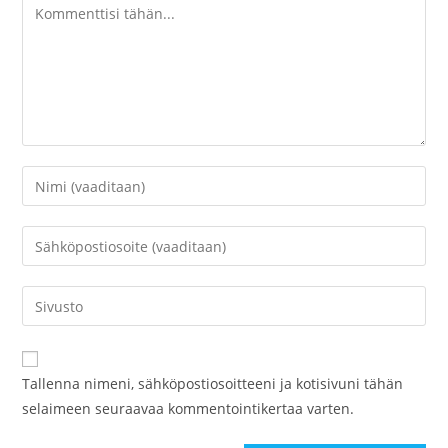
Kommentti
Kirjoita
nimesi
tai
Kirjoita
käyttäjätunnuksesi
sähköpostiosoitteesi
kommentoidaksesi
kommentoidaksesi
Kirjoita
sivustosi
verkko-
osoite/URL
Tallenna nimeni, sähköpostiosoitteeni ja kotisivuni tähän
(valinnainen)
selaimeen seuraavaa kommentointikertaa varten.