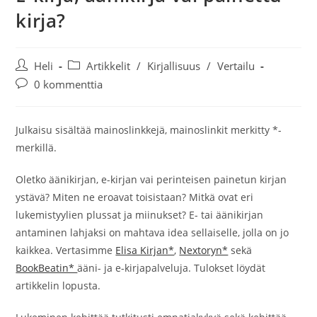
kirja?
Artikkelin
Artikkelin
Heli
Artikkelit
/
Kirjallisuus
/
Vertailu
kirjoittaja:
kategoria:
Artikkelin
0 kommenttia
kommentit:
Julkaisu sisältää mainoslinkkejä, mainoslinkit merkitty *-
merkillä.
Oletko äänikirjan, e-kirjan vai perinteisen painetun kirjan
ystävä? Miten ne eroavat toisistaan? Mitkä ovat eri
lukemistyylien plussat ja miinukset? E- tai äänikirjan
antaminen lahjaksi on mahtava idea sellaiselle, jolla on jo
kaikkea. Vertasimme
Elisa Kirjan*
,
Nextoryn*
sekä
BookBeatin*
ääni- ja e-kirjapalveluja. Tulokset löydät
artikkelin lopusta.