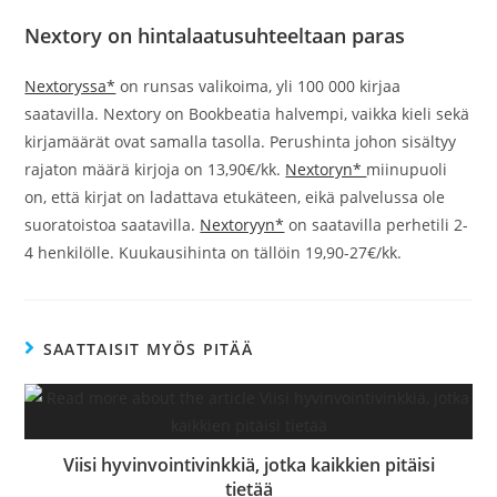
Nextory on hintalaatusuhteeltaan paras
Nextoryssa*
on runsas valikoima, yli 100 000 kirjaa
saatavilla. Nextory on Bookbeatia halvempi, vaikka kieli sekä
kirjamäärät ovat samalla tasolla. Perushinta johon sisältyy
rajaton määrä kirjoja on 13,90€/kk.
Nextoryn*
miinupuoli
on, että kirjat on ladattava etukäteen, eikä palvelussa ole
suoratoistoa saatavilla.
Nextoryyn*
on saatavilla perhetili 2-
4 henkilölle. Kuukausihinta on tällöin 19,90-27€/kk.
SAATTAISIT MYÖS PITÄÄ
Viisi hyvinvointivinkkiä, jotka kaikkien pitäisi
tietää