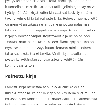
pystyy tekemään erilaisia asioita. Äänikirjoja on helppo
kuunnella esimerkiksi automatkoilla, jolloin ajankäytön voi
hyödyntää. Äänikirjat kuitenkin vaativat keskittymistä eri
tavalla kuin e-kirja tai painettu kirja. Helposti huomaa, että
on mennyt ajatuksissaan muualle ja joutuu palaamaan
takaisin muutamia kappaleita tai sivuja. Äänikirjat ovat e-
kirjojen mukaan ympäristöystävällisiä ja ne on helppo
”kantaa” mukana paikasta toiseen. Äänikirjojen etuna on
myös se, että niitä pystyy kuuntelemaan minkä ikäinen
tahansa, lukutaitoa ei tarvita. Äänikirjojen avulla lapsi
pystyy kerryttämään sanavarastoa ja kehittämään
kognitiivisia taitoja.
Painettu kirja
Painettu kirja menettää ääni ja e-kirjoille koko ajan
lukijakuntaansa. Painetun kirjan heikkoutena ovat muuan
muassa päivittämisen hitaus, materiaalikulut, säilömisestä
ja kuljetuksesta aiheutuvat kulut. Kuitenkin kirjaan