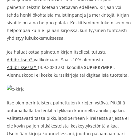
painetun tekstin koetaan vetoavan edelleen. Kirjaan voi
tehdä henkilökohtaisia muistiinpanoja ja merkintöjä. Kirjan
sivuille on aina helppo palata. Keskittyminen lukemiseen on
helpompaa kuin e- ja äänikirjoissa, kun fyysinen tuntoaisti
yhdistyy lukukokemuksessa.
Jos haluat ostaa painetun kirjan itsellesi, tutustu
Adlibriksen*
valikoimaan. Saat -10% alennusta
Adlibriksestä*
13.9.2020 asti koodilla
SUPERKYMPPI
.
Alennuskoodi ei koske kurssikirjoja tai digitaalisia tuotteita.
Itse olen perinteisten, painettujen kirjojen ystävä. Pitkällä
automatkalla tai lenkillä tykkään kuunnella äänikirjojakin.
Valitettavasti tässä pikkulapsiperheen kiireisessä arjessa ei
ole kovin paljon pitkäkestoista, keskeytyksetöntä aikaa.
Usein äänikirjoja kuunnellessani, joudun palaamaan pari