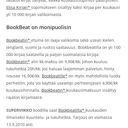
ladatut kirjat säilyvät, vaikka kuukausisopimus päättyisikin.
Elisa Kirjan*
sopimukseen sisältyy kaksi kirjaa per kuukausi
yli 10 000 kirjan valikoimasta.
BookBeat on monipuolisin
Bookbeatin*
etuina on laaja valikoima sekä usean kielen
(englanti, suomi ja ruotsi) saatavuus. Bookbeatilla on yli 100
000 kirjaa saatavilla ja paljon suomalaisia kirjoja.
Bookbeatin*
alin kk-maksu on 9,90€/kk, johon kuuluu
lukuhetkiä 20h/kk. Jos haluaa laajemman palvelun, hinta
nousee 16.90€/kk.
Bookbeatille*
on myös mahdollista luoda
perhetilin, jota voi käyttää useampi perheenjäsen 4,90€/kk
kuukausihinnalla.
Bookbeatin*
kuukausimaksuun sisältyy
rajaton kirjamäärä.
SUPERVIIKKO
koodilla saat
Bookbeatilta*
kuukauden
ilmaiseksi kuuntelu- ja lukuhetkiä. Tarjous on voimassa
13.9.2010 asti.