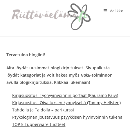
Siirry
suoraan
Valikko
sisältöön
Tervetuloa blogiini!
Alta löydät uusimmat blogikirjoitukset. Sivupalkista
löydät kategoriat ja voit hakea myös
Haku
-toiminnon
avulla blogikirjoituksia. Klikkaa lukemaan!
Kirjasuositus: Työhyvinvoinnin portaat (Rauramo Päivi)
Kirjasuositus: Oivalluksen kynnyksellä (Tommy Hellsten)
Tahdolla ja Taidolla – parikurssi
Psykologinen joustavuus psyykkisen hyvinvoinnin tukena
TOP 5 Tupperware-tuotteet